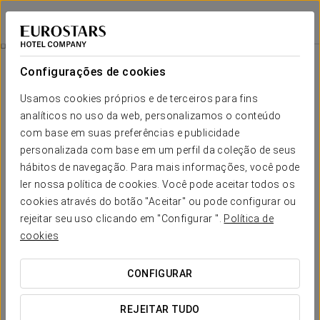
Exe Gran Hotel Solúcar
SEVILHA
Iniciar sessão n
Experiência Romântica
Configurações de cookies
Usamos cookies próprios e de terceiros para fins
analíticos no uso da web, personalizamos o conteúdo
com base em suas preferências e publicidade
personalizada com base em um perfil da coleção de seus
hábitos de navegação. Para mais informações, você pode
ler nossa política de cookies. Você pode aceitar todos os
cookies através do botão "Aceitar" ou pode configurar ou
rejeitar seu uso clicando em "Configurar ".
Política de
20 €
Experiência Romântica
cookies
Venha celebrar o amor e desfrutar de uma noite romântica
CONFIGURAR
inesquecível.
REJEITAR TUDO