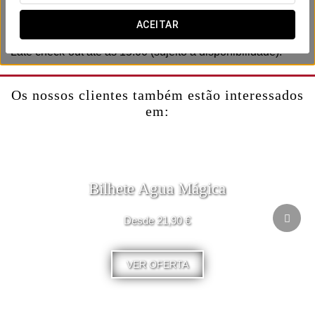
Inclui:
-Cava.
ACEITAR
-Bombons.
-Late check-out até às 15:00 (sujeito a disponibilidade).
Os nossos clientes também estão interessados
em:
Bilhete Agua Mágica
Desde 21,90 €
VER OFERTA