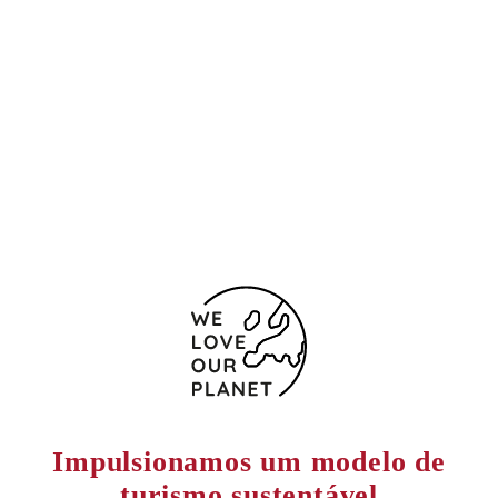
Ruta 12 km 4
Porto Iguaçu
3370 Argentina
+543757421150
5403757421090
Formulário de contacto
Impulsionamos um modelo de
turismo sustentável