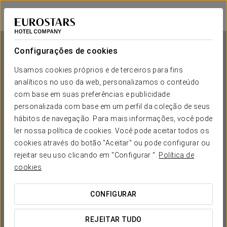
Exe Hotel Cataratas
PORTO IGUAÇU
Iniciar sessão n
Configurações de cookies
Usamos cookies próprios e de terceiros para fins
analíticos no uso da web, personalizamos o conteúdo
Exe Hotel Cataratas
com base em suas preferências e publicidade
personalizada com base em um perfil da coleção de seus
PORTO IGUAÇU
hábitos de navegação. Para mais informações, você pode
ler nossa política de cookies. Você pode aceitar todos os
cookies através do botão "Aceitar" ou pode configurar ou
rejeitar seu uso clicando em "Configurar ".
Política de
cookies
CONFIGURAR
QUANDO QUER IR?


REJEITAR TUDO