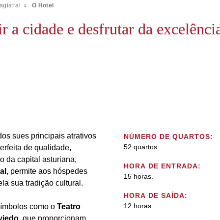
agistral
O Hotel
 a cidade e desfrutar da excelência
os sues principais atrativos
NÚMERO DE QUARTOS:
52 quartos.
perfeita de qualidade,
o da capital asturiana,
HORA DE ENTRADA:
al
, permite aos hóspedes
15 horas.
 sua tradição cultural.
HORA DE SAÍDA:
12 horas.
 símbolos como o
Teatro
viedo
, que proporcionam