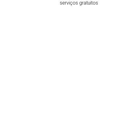
serviços gratuitos
ocalização e contacto
Jovellanos, 3
Oviedo
33003 Espanha
(+34) 985 215 116
985 210 679
Formulário de contacto