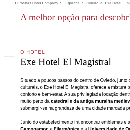
Eurostars Hotel Company
Espanha
Oviedo
Exe Hotel El M
A melhor opção para descobrir
O HOTEL
Exe Hotel El Magistral
Situado a poucos passos do centro de Oviedo, junto d
culturais, o Exe Hotel El Magistral oferece a mistura 
conforto e bem-estar. A sua privilegiada locação dentr
muito perto da
catedral e da antiga muralha mediev
submergir-se na grandeza de uma cidade marcada pela
Junto do estabelecimento irá encontrar emblemas e
Campoamor
, a
Filarmónica
e a
Universidade de O