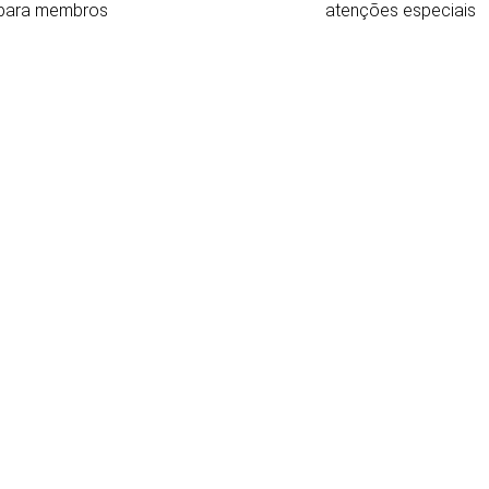
para membros
atenções especiais
L