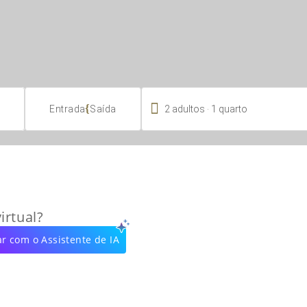

.
{
2
adultos
1
quarto
Entrada
Saída
irtual?
r com o Assistente de IA