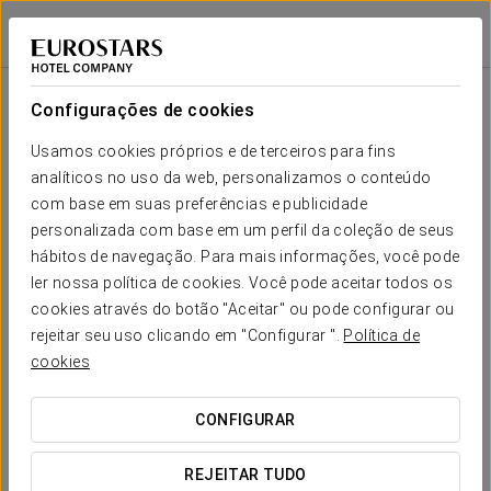
Exe Hotel El Magistral
OVIEDO
Iniciar sessão n
Sala
Forma-
Escola
Banquete
Cocktail
Imperial
Teatro
Cabaré
U
Configurações de cookies
Quintanar
2
0 m
Seu evento em
Usamos cookies próprios e de terceiros para fins
-
-
-
-
-
-
x m
analíticos no uso da web, personalizamos o conteúdo
altura
com base em suas preferências e publicidade
personalizada com base em um perfil da coleção de seus
hábitos de navegação. Para mais informações, você pode
SOLICITAR ORÇAMENTO
ler nossa política de cookies. Você pode aceitar todos os
cookies através do botão "Aceitar" ou pode configurar ou
rejeitar seu uso clicando em "Configurar ".
Política de
cookies
CONFIGURAR
REJEITAR TUDO