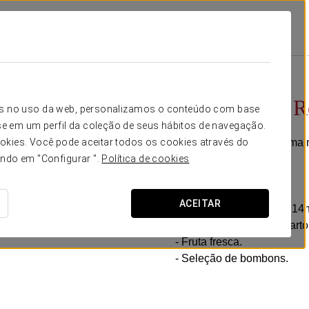
omoções
Experiência Romântica
20 €
Experiência 
icos no uso da web, personalizamos o conteúdo com base
e em um perfil da coleção de seus hábitos de navegação.
Convidamo-lo a viver uma m
okies. Você pode aceitar todos os cookies através do
metade.
ando em "Configurar ".
Política de cookies
Inclui:
ACEITAR
- Late check-out (até às 14
- Garrafa de cava no quarto
- Fruta fresca.
- Seleção de bombons.