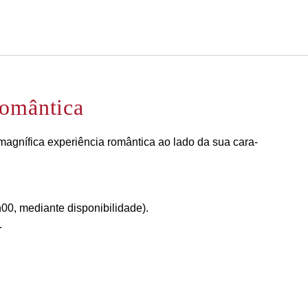
Português
Iniciar sessão no Star Trave
Romântica
agnífica experiência romântica ao lado da sua cara-
h00, mediante disponibilidade).
.