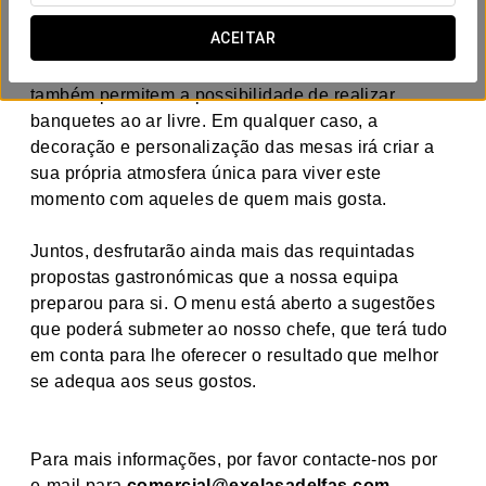
vistas magníficas dos jardins e deixam entrar luz
ACEITAR
natural, iluminando as salas e criando uma
atmosfera alegre e animada. Os espaços exteriores
também permitem a possibilidade de realizar
banquetes ao ar livre. Em qualquer caso, a
decoração e personalização das mesas irá criar a
sua própria atmosfera única para viver este
momento com aqueles de quem mais gosta.
Juntos, desfrutarão ainda mais das requintadas
propostas gastronómicas que a nossa equipa
preparou para si. O menu está aberto a sugestões
que poderá submeter ao nosso chefe, que terá tudo
em conta para lhe oferecer o resultado que melhor
se adequa aos seus gostos.
Para mais informações, por favor contacte-nos por
e-mail para
comercial@exelasadelfas.com.