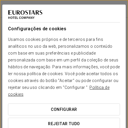
Exe Las Adelfas
CÓRDOVA
Iniciar sessão n
Configurações de cookies
O teu casamento em
Usamos cookies próprios e de terceiros para fins
analíticos no uso da web, personalizamos o conteúdo
com base em suas preferências e publicidade
O Exe Las Adelfas, localizado a um passo da
personalizada com base em um perfil da coleção de seus
cidade de Córdova, oferece um espaço longe da
hábitos de navegação. Para mais informações, você pode
azáfama da cidade que garante a tranquilidade de
ler nossa política de cookies. Você pode aceitar todos os
que necessita no dia do seu casamento para o
cookies através do botão "Aceitar" ou pode configurar ou
desfrutar ao máximo. Deixem que a nossa equipa
rejeitar seu uso clicando em "Configurar ".
Política de
de organizadores de casamentos vos aconselhe
cookies
para que só tenham de se preocupar em divertir.
CONFIGURAR
Os elegantes quartos interiores podem acomodar
REJEITAR TUDO
até 300 hóspedes. As grandes janelas oferecem