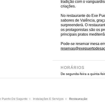
tradição com o vanguardism
criações.
No restaurante do Exe Pue
sabores de Valência, graç
surpreenderá. O restaurant
os protagonistas são os pr
principais pratos mediterrâ
Pode-se reservar mesa en
reservas@exepuertodesa
HORÁRIOS
De segunda-feira a quinta-fei
e Puerto De Sagunto
Instalações E Serviços
Restauração