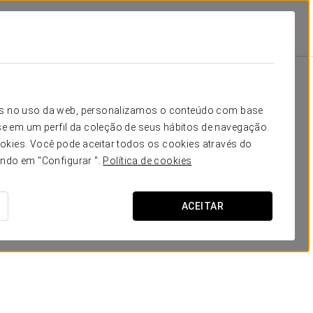
e Sagunto
Instalações E Serviços
Restauração
Restauração
icos no uso da web, personalizamos o conteúdo com base
e em um perfil da coleção de seus hábitos de navegação.
okies. Você pode aceitar todos os cookies através do
ando em "Configurar ".
Política de cookies
ACEITAR