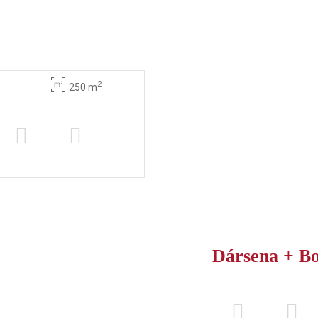
2
250 m
Dársena + B