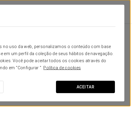
Escola
Banquete
Cocktail
Forma
30
40
20
20
Seu evento em
icos no uso da web, personalizamos o conteúdo com base
40
50
30
25
e em um perfil da coleção de seus hábitos de navegação.
okies. Você pode aceitar todos os cookies através do
60
70
50
50
ando em "Configurar ".
Política de cookies
160
180
100
60
SOLICITAR ORÇAMENTO
ACEITAR
60
70
50
50