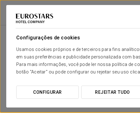
2
Sala
m
Dimensões
Bocana
2
x
Configurações de cookies
53 m
Usamos cookies próprios e de terceiros para fins analít
Dársena
2
x
68 m
em suas preferências e publicidade personalizada com bas
Para mais informações, você pode ler nossa política de co
Ojos negros
2
x
124 m
botão "Aceitar" ou pode configurar ou rejeitar seu uso clic
Gran salón
2
x
250 m
CONFIGURAR
REJEITAR TUDO
Dársena + Bocana
2
x
140 m