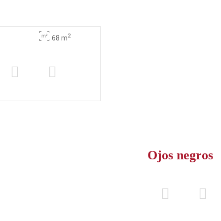
2
68 m
Ojos negros