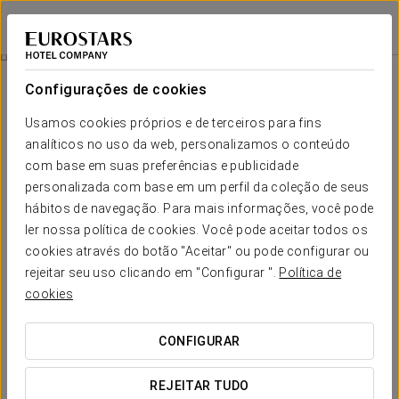
Exe Suites San Marino
CIDADE DO MÉXICO, CDMX
Iniciar sessão n
Experiência Business
Configurações de cookies
Usamos cookies próprios e de terceiros para fins
analíticos no uso da web, personalizamos o conteúdo
com base em suas preferências e publicidade
personalizada com base em um perfil da coleção de seus
hábitos de navegação. Para mais informações, você pode
ler nossa política de cookies. Você pode aceitar todos os
cookies através do botão "Aceitar" ou pode configurar ou
rejeitar seu uso clicando em "Configurar ".
Política de
55 $
Experiência Business
cookies
Horários flexíveis, tudo pensado para se adaptar à sua
CONFIGURAR
agenda.
REJEITAR TUDO