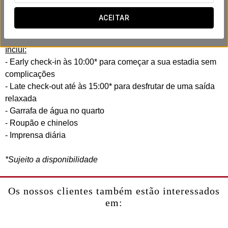
No Eurostars Suites San Marino criámos esta experiência
business a pensar na sua eficiência e conforto. Sem
ACEITAR
pressas, sem complicações.
Inclui:
- Early check-in às 10:00* para começar a sua estadia sem
complicações
- Late check-out até às 15:00* para desfrutar de uma saída
relaxada
- Garrafa de água no quarto
- Roupão e chinelos
- Imprensa diária
*Sujeito a disponibilidade
Os nossos clientes também estão interessados
em: