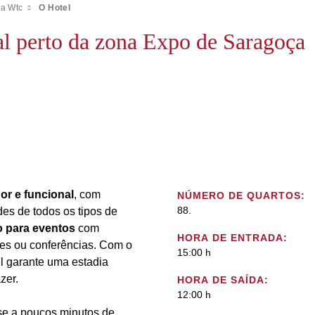
a Wtc
O Hotel
l perto da zona Expo de Saragoça
or e funcional
, com
NÚMERO DE QUARTOS:
88.
es de todos os tipos de
o para eventos
com
HORA DE ENTRADA:
ões ou conferências. Com o
15:00 h
el garante uma estadia
zer.
HORA DE SAÍDA:
12:00 h
-se a poucos minutos de