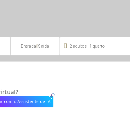

.
{
2
adultos
1
quarto
Entrada
Saída
irtual?
r com o Assistente de IA