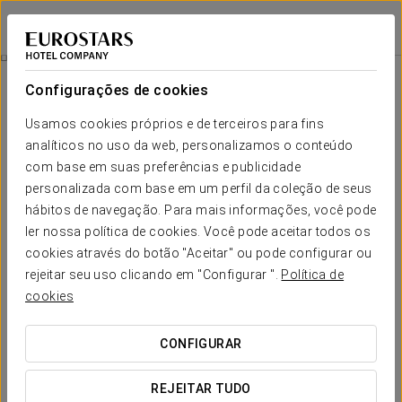
Exe Zaragoza WTC
SARAGOÇA
Iniciar sessão n
Experiência Business Sem Preocupações
Configurações de cookies
Usamos cookies próprios e de terceiros para fins
analíticos no uso da web, personalizamos o conteúdo
com base em suas preferências e publicidade
personalizada com base em um perfil da coleção de seus
hábitos de navegação. Para mais informações, você pode
ler nossa política de cookies. Você pode aceitar todos os
cookies através do botão "Aceitar" ou pode configurar ou
rejeitar seu uso clicando em "Configurar ".
Política de
20€
Experiência business sem
cookies
preocupações
CONFIGURAR
Horários adaptáveis e estacionamento incluído, tudo
personalizado ao seu ritmo.
REJEITAR TUDO