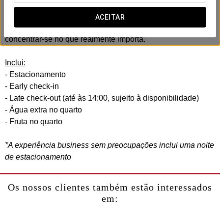
No Exe Zaragoza WTC, temos esta experiência business
ACEITAR
criada para o seu máximo conforto. Para que possa
concentrar-se no que realmente importa.
Inclui:
- Estacionamento
- Early check-in
- Late check-out (até às 14:00, sujeito à disponibilidade)
- Água extra no quarto
- Fruta no quarto
*A experiência business sem preocupações inclui uma noite
de estacionamento
Os nossos clientes também estão interessados
em: