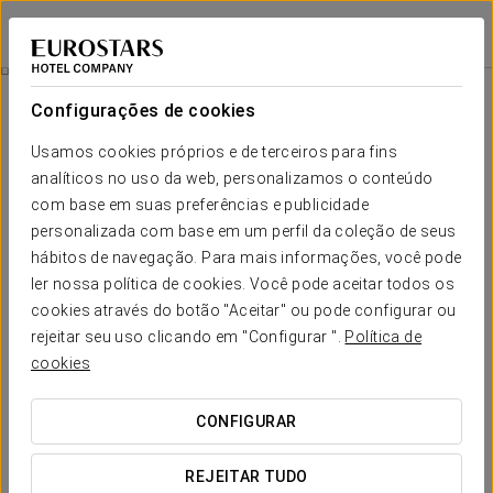
Grand Hotel Union Eurostars
LIUBLIANA
Iniciar sessão n
Experiência Romântica
Configurações de cookies
Usamos cookies próprios e de terceiros para fins
analíticos no uso da web, personalizamos o conteúdo
com base em suas preferências e publicidade
personalizada com base em um perfil da coleção de seus
hábitos de navegação. Para mais informações, você pode
ler nossa política de cookies. Você pode aceitar todos os
cookies através do botão "Aceitar" ou pode configurar ou
45 €
rejeitar seu uso clicando em "Configurar ".
Política de
Experiência romântica
cookies
Apetecia-vos desligar juntos? Aproveitem esta escapadinha
CONFIGURAR
para relaxar, desfrutar de tempo a dois e recarregar energias
num ambiente verdadeiramente especial.
REJEITAR TUDO