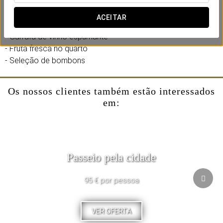
Inclui:
ACEITAR
- Late check-out até às 14:00 (sujeito a disponibilidade)
- Garrafa de vinho espumante
- Fruta fresca no quarto
- Seleção de bombons
Os nossos clientes também estão interessados
em:
Passeio pela cidade
95 € por pessoa
VER OFERTA