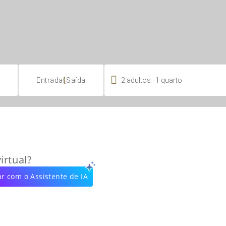

.
{
2
adultos
1
quarto
Entrada
Saída
irtual?
r com o Assistente de IA