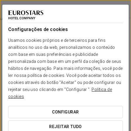
Ikonik Miraflores
LIMA
Iniciar sessão n
City Tour Lima
Configurações de cookies
Usamos cookies próprios e de terceiros para fins
analíticos no uso da web, personalizamos o conteúdo
com base em suas preferências e publicidade
personalizada com base em um perfil da coleção de seus
hábitos de navegação. Para mais informações, você pode
ler nossa política de cookies. Você pode aceitar todos os
cookies através do botão "Aceitar" ou pode configurar ou
55 USD
rejeitar seu uso clicando em "Configurar ".
Política de
City Tour Lima
cookies
Descubra os encantos de Lima com nosso exclusivo City
CONFIGURAR
Tour!
REJEITAR TUDO