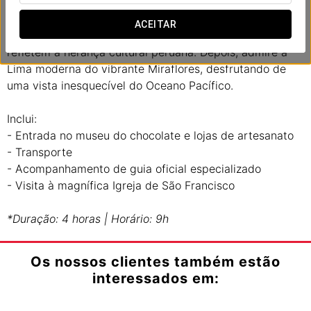
Mergulhe na história da Lima colonial visitando o
imponente Centro Histórico, com seus majestosos
ACEITAR
palácios, igrejas centenárias e praças encantadoras que
refletem a herança cultural peruana. Depois, admire a
Lima moderna do vibrante Miraflores, desfrutando de
uma vista inesquecível do Oceano Pacífico.
Inclui:
- Entrada no museu do chocolate e lojas de artesanato
- Transporte
- Acompanhamento de guia oficial especializado
- Visita à magnífica Igreja de São Francisco
*Duração: 4 horas | Horário: 9h
Os nossos clientes também estão
interessados em: