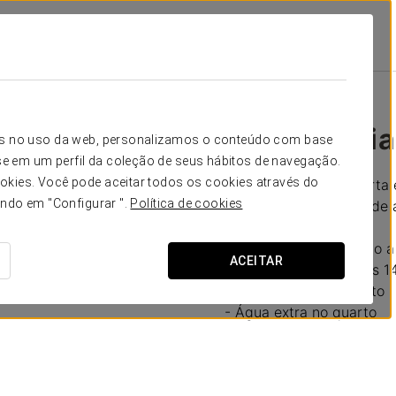
Promoções
Experiência Business
20 €
Experiência
icos no uso da web, personalizamos o conteúdo com base
e em um perfil da coleção de seus hábitos de navegação.
okies. Você pode aceitar todos os cookies através do
Aproveite a nossa oferta 
ando em "Configurar ".
Política de cookies
Conforto e tranquilidade a
- Early check-in (sujeito 
ACEITAR
- Late check-out até às 14
- Fruta fresca no quarto
- Água extra no quarto