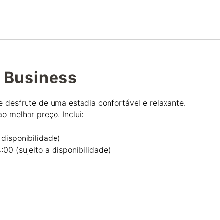
Português
Iniciar sessão no Star Trave
 Business
e desfrute de uma estadia confortável e relaxante.
o melhor preço. Inclui:
a disponibilidade)
:00 (sujeito a disponibilidade)