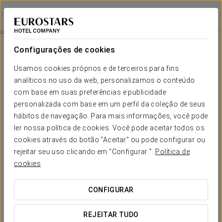
Ikonik Parlament
BUDAPESTE
Iniciar sessão n
Quartos
Configurações de cookies
Quartos
O conforto e descanso que
Usamos cookies próprios e de terceiros para fins
analíticos no uso da web, personalizamos o conteúdo
necessita
com base em suas preferências e publicidade
personalizada com base em um perfil da coleção de seus
Os
65 quartos
do Ikonik Parlament são espaços exclusivos
hábitos de navegação. Para mais informações, você pode
cheios de cor, onde poderá descansar comodamente
ler nossa política de cookies. Você pode aceitar todos os
durante a sua visita à cidade. Em todos eles encontrará
serviços de primeira qualidade que lhe garantirão o melhor
cookies através do botão "Aceitar" ou pode configurar ou
descanso.
rejeitar seu uso clicando em "Configurar ".
Política de
cookies
SERVIÇOS EM DESTAQUE
CONFIGURAR
Quartos
REJEITAR TUDO