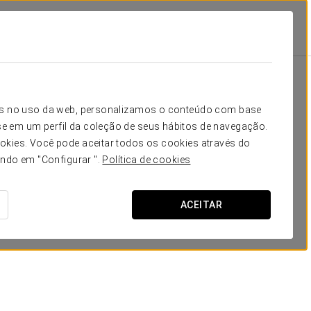
rmenteira
Promoções
Promoções
icos no uso da web, personalizamos o conteúdo com base
e em um perfil da coleção de seus hábitos de navegação.
okies. Você pode aceitar todos os cookies através do
ando em "Configurar ".
Política de cookies
ACEITAR
Visita à Adega Gran Bazan com
degustação
20 € por pessoa
VER OFERTA