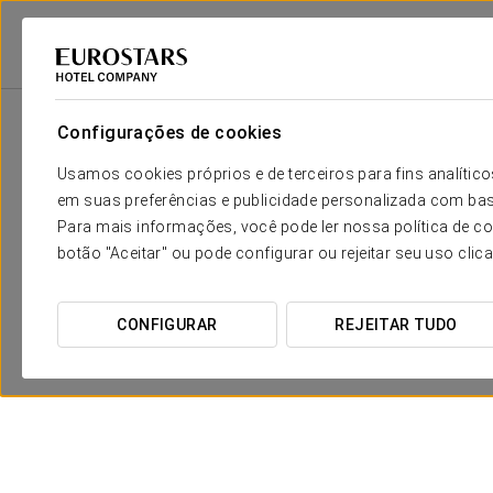
Eurostars Hotel Company
Espanha
Pontevedra - Meis
Pousada De A
Configurações de cookies
Usamos cookies próprios e de terceiros para fins analít
em suas preferências e publicidade personalizada com bas
Para mais informações, você pode ler nossa política de co
botão "Aceitar" ou pode configurar ou rejeitar seu uso clic
Escapadela Termal: acesso ao
CONFIGURAR
REJEITAR TUDO
Clube Termal do Eurostars Isla
de La Toja
€29 per person