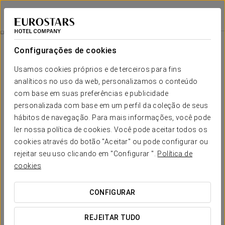
Pousada de Armenteira
PONTEVEDRA - MEIS
Iniciar sessão n
Visita À Adega Gran Bazan Com Degustação
Configurações de cookies
Usamos cookies próprios e de terceiros para fins
analíticos no uso da web, personalizamos o conteúdo
com base em suas preferências e publicidade
personalizada com base em um perfil da coleção de seus
hábitos de navegação. Para mais informações, você pode
ler nossa política de cookies. Você pode aceitar todos os
cookies através do botão "Aceitar" ou pode configurar ou
rejeitar seu uso clicando em "Configurar ".
Política de
20 € por pessoa
Visita à Adega Gran Bazan com
cookies
degustação
CONFIGURAR
A visita à Bodega Gran Bazán com degustação inclui:
REJEITAR TUDO