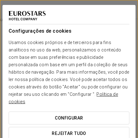
Áurea Convento Capuchinos
SEGÓVIA
Iniciar sessão n
Experiência Romântica
Configurações de cookies
Usamos cookies próprios e de terceiros para fins
analíticos no uso da web, personalizamos o conteúdo
com base em suas preferências e publicidade
personalizada com base em um perfil da coleção de seus
hábitos de navegação. Para mais informações, você pode
ler nossa política de cookies. Você pode aceitar todos os
cookies através do botão "Aceitar" ou pode configurar ou
30€
rejeitar seu uso clicando em "Configurar ".
Política de
Experiência Romântica
cookies
Para desfrutar juntos do vosso amor no Áurea Convento
CONFIGURAR
Capuchinos.
REJEITAR TUDO
Não deixem passar esta oportunidade. Acordem sem