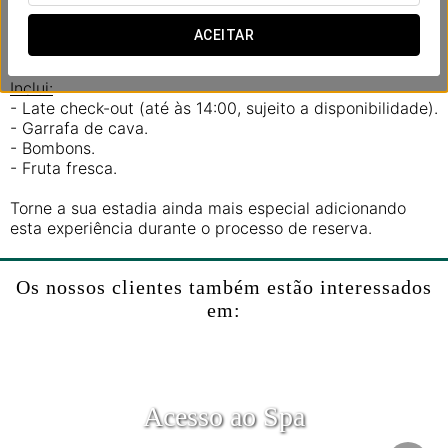
pressa e partilhem momentos únicos na melhor
companhia. Porque o amor não é um luxo, é o que
ACEITAR
merecem.
Inclui:
- Late check-out (até às 14:00, sujeito a disponibilidade).
- Garrafa de cava.
- Bombons.
- Fruta fresca.
Torne a sua estadia ainda mais especial adicionando
esta experiência durante o processo de reserva.
Os nossos clientes também estão interessados
em:
Acesso ao Spa