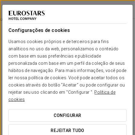
Áurea Convento Capuchinos
SEGÓVIA
Iniciar sessão n
Experiência Spa Em Casal
Configurações de cookies
Usamos cookies próprios e de terceiros para fins
analíticos no uso da web, personalizamos o conteúdo
com base em suas preferências e publicidade
personalizada com base em um perfil da coleção de seus
hábitos de navegação. Para mais informações, você pode
ler nossa política de cookies. Você pode aceitar todos os
cookies através do botão "Aceitar" ou pode configurar ou
80€
rejeitar seu uso clicando em "Configurar ".
Política de
Experiência Spa em casal
cookies
Para quem procura relaxar juntos no Áurea Convento
CONFIGURAR
Capuchinos.
REJEITAR TUDO
Sem rotinas, sem pressas, tudo pensado para desligar