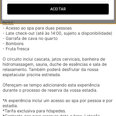
do mundo e voltar a conectar-se um com o outro. Uma
oportunidade perfeita para relaxar juntos e esquecer o
ACEITAR
stress.
Inclui:
- Acesso ao spa para duas pessoas
- Late check-out (até às 14:00, sujeito a disponibilidade)
- Garrafa de cava no quarto
- Bombons
- Fruta fresca
O circuito inclui cascata, jatos cervicais, banheira de
hidromassagem, sauna, duche de essências e sala de
relaxamento. Também poderá desfrutar da nossa
espetacular piscina estrelada.
Ofereçam-se tempo adicionando esta experiência
durante o processo de reserva da vossa estadia.
*A experiência inclui um acesso ao spa por pessoa e por
estadia.
*Tarifa exclusiva para hóspedes.