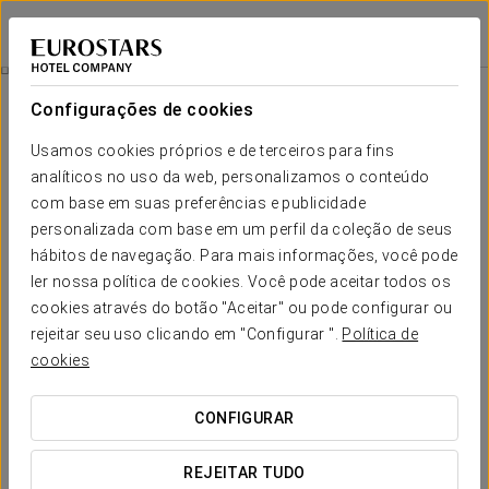
Áurea Palacio de Sober
LUGO - SOBER
Iniciar sessão n
Passeio De Catamarã
Configurações de cookies
Usamos cookies próprios e de terceiros para fins
analíticos no uso da web, personalizamos o conteúdo
com base em suas preferências e publicidade
personalizada com base em um perfil da coleção de seus
hábitos de navegação. Para mais informações, você pode
ler nossa política de cookies. Você pode aceitar todos os
cookies através do botão "Aceitar" ou pode configurar ou
20 € por pessoa
rejeitar seu uso clicando em "Configurar ".
Política de
Passeio de catamarã
cookies
Navegue pelos Canyons do Sil num passeio de catamarã
CONFIGURAR
e descubra a Ribeira Sacra a partir da água, rodeado
por uma paisagem natural única.
REJEITAR TUDO