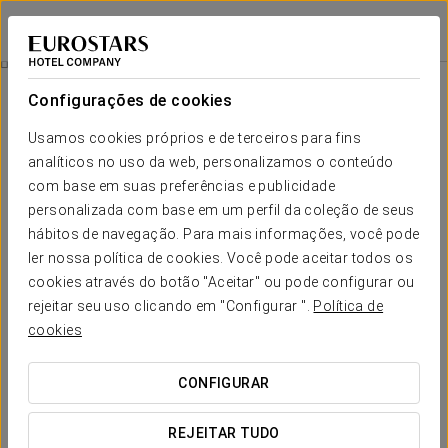
Áurea Palacio de Sober
LUGO - SOBER
Iniciar sessão n
Visite A Adega Com Prova
Configurações de cookies
Usamos cookies próprios e de terceiros para fins
analíticos no uso da web, personalizamos o conteúdo
com base em suas preferências e publicidade
personalizada com base em um perfil da coleção de seus
hábitos de navegação. Para mais informações, você pode
ler nossa política de cookies. Você pode aceitar todos os
cookies através do botão "Aceitar" ou pode configurar ou
23 €
rejeitar seu uso clicando em "Configurar ".
Política de
Visite a adega com prova
cookies
Descubra a vinícola Regina Viarum, uma das mais
CONFIGURAR
destacadas e visitadas da Ribeira Sacra. Desfrute de
uma experiência única que inclui uma degustação de
REJEITAR TUDO
cinco dos seus melhores vinhos, acompanhada de vistas