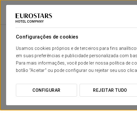
2
Sala
m
Dimensões
La Bodeguita
2
x
Configurações de cookies
50 m
Usamos cookies próprios e de terceiros para fins analít
Los Arcos
2
x
50 m
em suas preferências e publicidade personalizada com bas
Para mais informações, você pode ler nossa política de co
Sala Magna
2
x
335 m
botão "Aceitar" ou pode configurar ou rejeitar seu uso clic
CONFIGURAR
REJEITAR TUDO