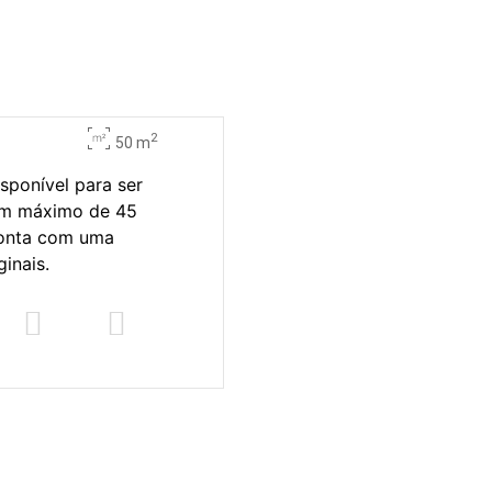
2
50 m
isponível para ser
 um máximo de 45
 conta com uma
inais.