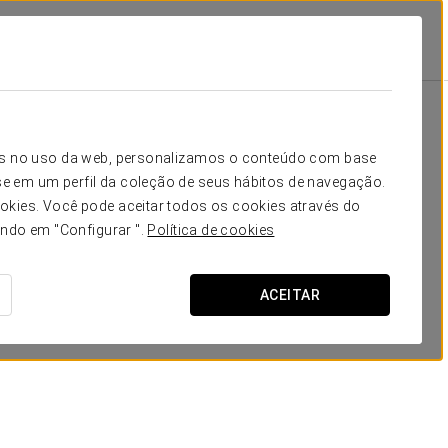
Escola
Banquete
Cocktail
Forma
15
12
12
10
Seu evento em
icos no uso da web, personalizamos o conteúdo com base
50
30
30
20
e em um perfil da coleção de seus hábitos de navegação.
okies. Você pode aceitar todos os cookies através do
200
20
120
50
ando em "Configurar ".
Política de cookies
SOLICITAR ORÇAMENTO
ACEITAR