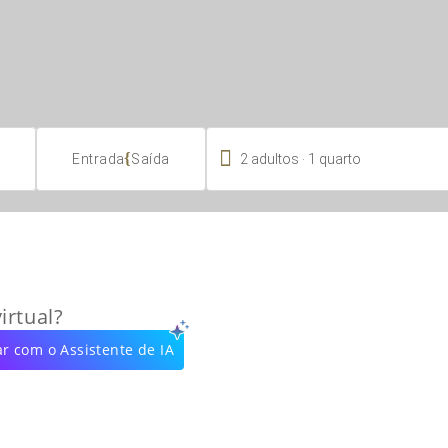

.
{
2
adultos
1
quarto
Entrada
Saída
irtual?
r com o Assistente de IA