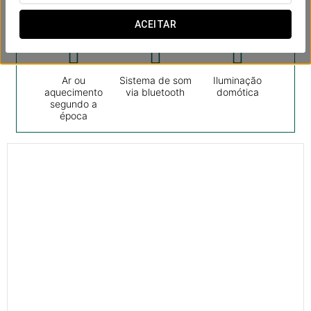
Quartos
ACEITAR
Ar ou
Sistema de som
Iluminação
aquecimento
via bluetooth
domótica
segundo a
época
15