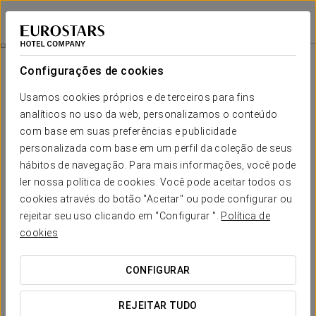
Áurea Toledo
TOLEDO
Iniciar sessão n
Quartos
Configurações de cookies
Quartos
O conforto e descanso que necessita
Usamos cookies próprios e de terceiros para fins
analíticos no uso da web, personalizamos o conteúdo
com base em suas preferências e publicidade
Os 66 quartos do
Aurea Toledo
são o local perfeito para relaxar
personalizada com base em um perfil da coleção de seus
depois de um dia a explorar a cidade. Cada um foi decorado com
um estilo elegante e sofisticado e está equipado com som via
hábitos de navegação. Para mais informações, você pode
Bluetooth, para que você possa desfrutar da sua música favorita.
ler nossa política de cookies. Você pode aceitar todos os
cookies através do botão "Aceitar" ou pode configurar ou
A singularidade do nosso edifício torna todos os nossos quartos
rejeitar seu uso clicando em "Configurar ".
Política de
únicos. Por este motivo, todos os quartos dentro de cada
cookies
tipologia são diferentes e a fotografia apresentada no momento
da reserva é apenas um exemplo de cada tipologia.
CONFIGURAR
SERVIÇOS EM DESTAQUE
REJEITAR TUDO