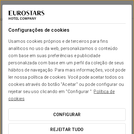
Áurea Toledo
TOLEDO
Iniciar sessão n
Pequeno-Almoço Saudável
Configurações de cookies
Usamos cookies próprios e de terceiros para fins
analíticos no uso da web, personalizamos o conteúdo
com base em suas preferências e publicidade
personalizada com base em um perfil da coleção de seus
hábitos de navegação. Para mais informações, você pode
ler nossa política de cookies. Você pode aceitar todos os
cookies através do botão "Aceitar" ou pode configurar ou
35 € por pessoa
rejeitar seu uso clicando em "Configurar ".
Política de
Pequeno-almoço saudável
cookies
Sabemos que um bom pequeno-almoço é essencial para
CONFIGURAR
começar o dia com energia. Por isso, oferecemos-lhe
uma grande variedade de produtos saudáveis, perfeitos
REJEITAR TUDO
para desfrutar no conforto do seu quarto.