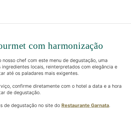
Português
Iniciar sessão no Star Trave
gourmet com harmonização
lo nosso chef com este menu de degustação, uma
ngredientes locais, reinterpretados com elegância e
tar até os paladares mais exigentes.
rviço, confirme diretamente com o hotel a data e a hora
tar de degustação.
s de degustação no site do
Restaurante Garnata
.