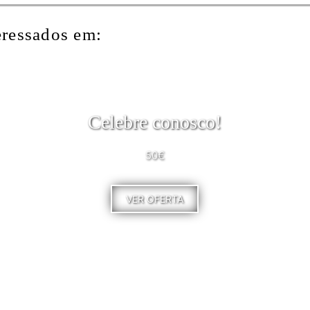
eressados em:
Celebre conosco!
50€
VER OFERTA