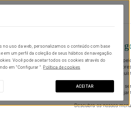
ing
Promoções
Experiência Gourmet Com Harmonização
75€ por pessoa
Experiência 
icos no uso da web, personalizamos o conteúdo com base
e em um perfil da coleção de seus hábitos de navegação.
Deixe-se surpreender pe
okies. Você pode aceitar todos os cookies através do
homenagem aos melhores i
ando em "Configurar ".
Política de cookies
criatividade para conquis
Para garantir o melhor se
ACEITAR
da sua reserva para o jan
Descubra os nossos menu