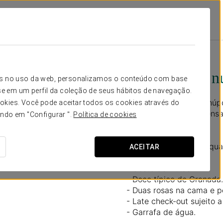
ing
Promoções
Experiência Nupcial
130 €
Experiência n
icos no uso da web, personalizamos o conteúdo com base
e em um perfil da coleção de seus hábitos de navegação.
Que a vossa noite de núpc
okies. Você pode aceitar todos os cookies através do
experiência nupcial pens
ando em "Configurar ".
Política de cookies
Inclui:
- Pequeno-almoço no quar
ACEITAR
estadia.
- Cesto de frutas.
- Doce típico de Granada.
- Duas rosas na cama e p
- Late check-out sujeito a
- Garrafa de água.