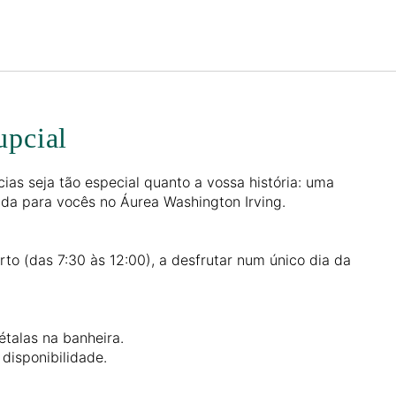
Português
Iniciar sessão no Star Trave
upcial
ias seja tão especial quanto a vossa história: uma
ada para vocês no Áurea Washington Irving.
to (das 7:30 às 12:00), a desfrutar num único dia da
étalas na banheira.
 disponibilidade.