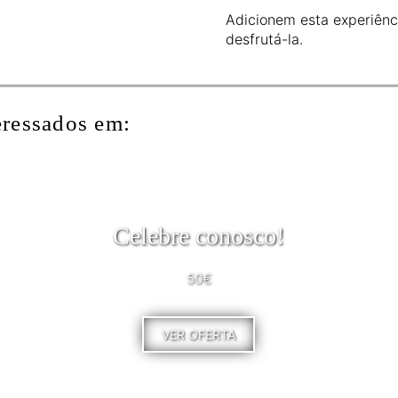
Adicionem esta experiênc
desfrutá-la.
eressados em:
Celebre conosco!
50€
VER OFERTA