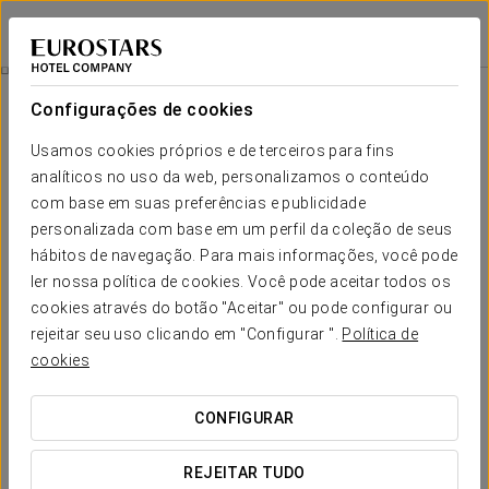
Crisol Quindós
LEÃO
Iniciar sessão n
Experiência Romântica
Configurações de cookies
Usamos cookies próprios e de terceiros para fins
analíticos no uso da web, personalizamos o conteúdo
com base em suas preferências e publicidade
personalizada com base em um perfil da coleção de seus
hábitos de navegação. Para mais informações, você pode
ler nossa política de cookies. Você pode aceitar todos os
cookies através do botão "Aceitar" ou pode configurar ou
rejeitar seu uso clicando em "Configurar ".
Política de
15 €
Experiência Romântica
cookies
Detalhes para surpreender. Tudo pronto para que só tenham
CONFIGURAR
de se concentrar em desfrutar do amor.
REJEITAR TUDO