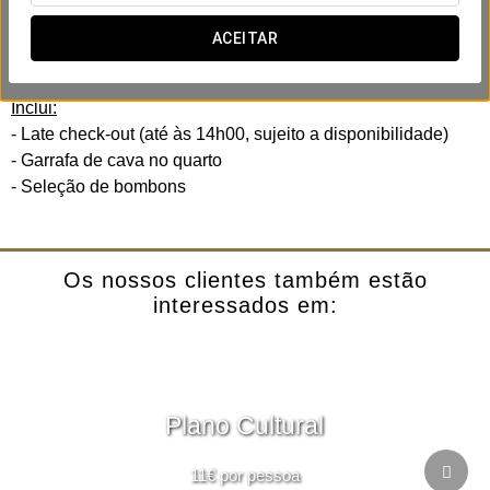
No Crisol Quindós criámos uma experiência romântica
pensada para partilhar com a vossa cara-metade. Momentos
ACEITAR
apaixonantes num ambiente acolhedor e cheio de charme.
Inclui:
- Late check-out (até às 14h00, sujeito a disponibilidade)
- Garrafa de cava no quarto
- Seleção de bombons
Os nossos clientes também estão
interessados em:
Plano Cultural
11€ por pessoa