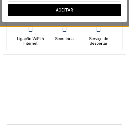
ACEITAR
Quartos
Ligação WiFi à
Secretária
Serviço de
Internet
despertar
19