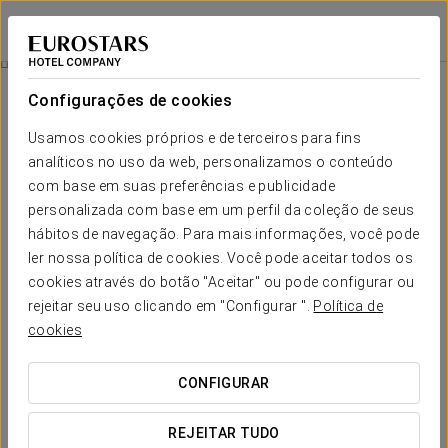
Crisol Quindós
LEÃO
Iniciar sessão n
Quartos
Configurações de cookies
Quartos
O conforto e descanso que
Usamos cookies próprios e de terceiros para fins
necessita
analíticos no uso da web, personalizamos o conteúdo
com base em suas preferências e publicidade
personalizada com base em um perfil da coleção de seus
Os quartos do Crisol Quindós são espaços originais e com
hábitos de navegação. Para mais informações, você pode
carácter próprio. Cada um destes reflete uma personalidade
única graças à singular combinação de materiais cálidos, tecidos
ler nossa política de cookies. Você pode aceitar todos os
repletos de cor e os toques artísticos dos elementos decorativos.
cookies através do botão "Aceitar" ou pode configurar ou
Para além disso, conseguem criar uma acolhedora atmosfera de
conforto perfeita para relaxar e descansar com todas as
rejeitar seu uso clicando em "Configurar ".
Política de
comodidades. A nossa ampla gama de serviços, que incluem ar
cookies
condicionado, conexão Wi-Fi e TV, entre outros, assegura a
satisfação de todas as suas necessidades durante a sua estadia
no nosso hotel.
CONFIGURAR
SERVIÇOS EM DESTAQUE
REJEITAR TUDO