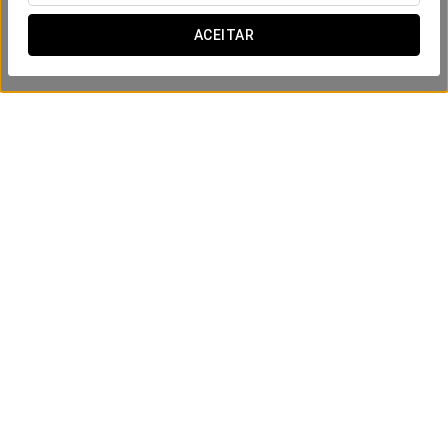
ACEITAR
Experiência Romântica
15 €
VER OFERTA