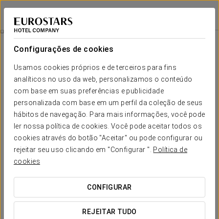
Eurostars Al-Ándalus Palace
SEVILHA
Iniciar sessão n
Promoções
Configurações de cookies
Promoções
Usamos cookies próprios e de terceiros para fins
analíticos no uso da web, personalizamos o conteúdo
com base em suas preferências e publicidade
personalizada com base em um perfil da coleção de seus
hábitos de navegação. Para mais informações, você pode
Experiência Conforto
ler nossa política de cookies. Você pode aceitar todos os
cookies através do botão "Aceitar" ou pode configurar ou
20 €
rejeitar seu uso clicando em "Configurar ".
Política de
cookies
VER OFERTA
CONFIGURAR
REJEITAR TUDO