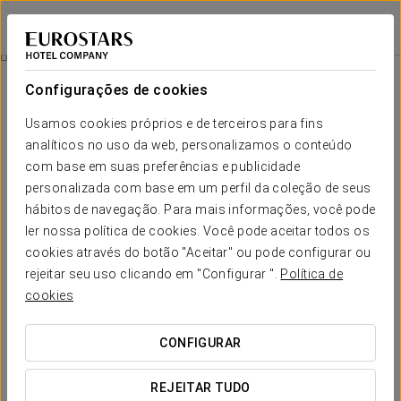
Eurostars Al-Ándalus Palace
SEVILHA
Iniciar sessão n
Quartos
Configurações de cookies
Quartos
O conforto e descanso que necessita
Usamos cookies próprios e de terceiros para fins
analíticos no uso da web, personalizamos o conteúdo
com base em suas preferências e publicidade
O Eurostars Al-Ándalus Palace oferece
623 quartos
com
camas twin, concebidos para todos os tipos de hóspedes.
personalizada com base em um perfil da coleção de seus
Cada quarto combina um design elegante e luminoso com uma
hábitos de navegação. Para mais informações, você pode
atmosfera que convida à tranquilidade, relaxamento e
ler nossa política de cookies. Você pode aceitar todos os
descanso absoluto. Para quem procura uma experiência
excecional, as suites exclusivas no sexto piso, criadas por
cookies através do botão "Aceitar" ou pode configurar ou
Victorio & Lucchino, oferecem um ambiente refinado e
rejeitar seu uso clicando em "Configurar ".
Política de
sofisticado com detalhes únicos que evocam a essência
cookies
cultural de Sevilha.
SERVIÇOS EM DESTAQUE
CONFIGURAR
REJEITAR TUDO
Quartos