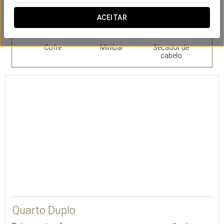
ACEITAR
Cofre
Minibar
Secador de
cabelo
26
Quarto Duplo