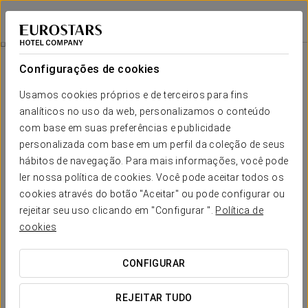
Eurostars Al-Ándalus Palace
SEVILHA
Iniciar sessão n
Bilhete Isla Mágica E Agua Mágica
Configurações de cookies
Usamos cookies próprios e de terceiros para fins
analíticos no uso da web, personalizamos o conteúdo
com base em suas preferências e publicidade
personalizada com base em um perfil da coleção de seus
hábitos de navegação. Para mais informações, você pode
ler nossa política de cookies. Você pode aceitar todos os
cookies através do botão "Aceitar" ou pode configurar ou
Desde 27,90 €
rejeitar seu uso clicando em "Configurar ".
Política de
Bilhete Isla Mágica e Agua Mágica
cookies
Desfrute de um dia completo a descobrir os parques
CONFIGURAR
temáticos Isla Mágica e Agua Mágica.
REJEITAR TUDO