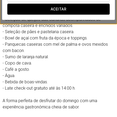
saborear cada instante num ambiente relaxado e acolhedor.
ACEITAR
Inclui:
- Seleção de queijos das Canárias acompanhados de
compota caseira e enchidos variados.
- Seleção de pães e pastelaria caseira.
- Bowl de açaí com fruta da época e toppings.
- Panquecas caseiras com mel de palma e ovos mexidos
com bacon.
- Sumo de laranja natural.
- Copo de cava.
- Café a gosto.
- Água.
- Bebida de boas-vindas.
- Late check-out gratuito até às 14:00 h.
A forma perfeita de desfrutar do domingo com uma
experiência gastronómica cheia de sabor.