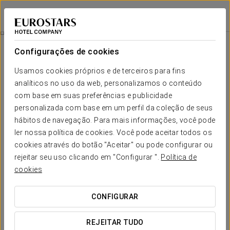
Eurostars Atlántida
SANTA CRUZ DE TENERIFE
Iniciar sessão n
Brunch
Configurações de cookies
Usamos cookies próprios e de terceiros para fins
analíticos no uso da web, personalizamos o conteúdo
com base em suas preferências e publicidade
personalizada com base em um perfil da coleção de seus
hábitos de navegação. Para mais informações, você pode
ler nossa política de cookies. Você pode aceitar todos os
cookies através do botão "Aceitar" ou pode configurar ou
Adultos 19,95 €
rejeitar seu uso clicando em "Configurar ".
Política de
Crianças (até 12 anos) 12 €
cookies
Brunch
CONFIGURAR
Transforme o domingo no seu momento favorito da semana
e desfrute de uma proposta gastronómica pensada para
REJEITAR TUDO