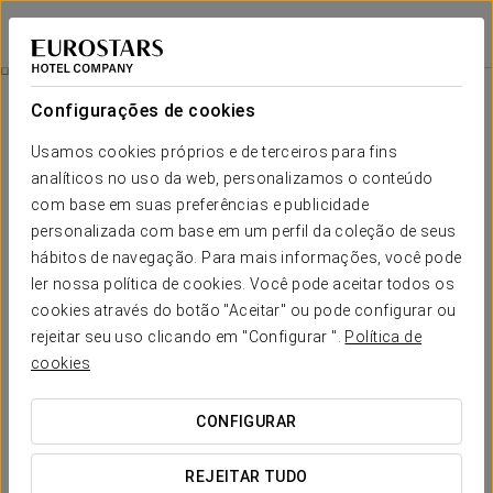
Eurostars Azahar
CÓRDOVA
Iniciar sessão n
Descubra A Mesquita
Configurações de cookies
Usamos cookies próprios e de terceiros para fins
analíticos no uso da web, personalizamos o conteúdo
com base em suas preferências e publicidade
personalizada com base em um perfil da coleção de seus
hábitos de navegação. Para mais informações, você pode
ler nossa política de cookies. Você pode aceitar todos os
cookies através do botão "Aceitar" ou pode configurar ou
32 €
rejeitar seu uso clicando em "Configurar ".
Política de
Descubra a Mesquita
cookies
Com esta promoção poderá conhecer o monumento mais
CONFIGURAR
emblemático da nossa cidade, a Mesquita-Catedral de
Córdoba, classificada como Património Mundial da UNESCO.
REJEITAR TUDO