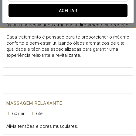
Massagens
ACEITAR
Passar o tempo a mimar o seu corpo é muito simples:
escolha a massagem ou tratamento que melhor se adapta
às suas necessidades e marque-a diretamente na receção.
Cada tratamento é pensado para te proporcionar o máximo
conforto e bem-estar, utilizando óleos aromáticos de alta
qualidade e técnicas especializadas para garantir uma
experiência relaxante e revitalizante.
MASSAGEM RELAXANTE
60 min
65€
Alivia tensões e dores musculares.