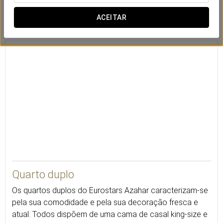
ACEITAR
Cofre
Secretária
TV via satélite
20
Quarto duplo
Os quartos duplos do Eurostars Azahar caracterizam-se
pela sua comodidade e pela sua decoração fresca e
atual. Todos dispõem de uma cama de casal king-size e