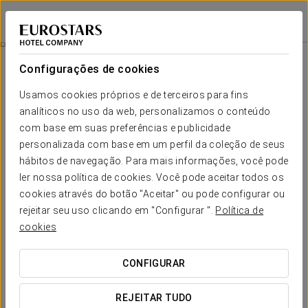
Eurostars Azahar
CÓRDOVA
Iniciar sessão n
Quartos
Configurações de cookies
Quartos
O conforto e descanso que necessita
Usamos cookies próprios e de terceiros para fins
analíticos no uso da web, personalizamos o conteúdo
com base em suas preferências e publicidade
O Eurostars Azahar dispõe de um total de
45 quartos
, que se
destacam pela sua tranquilidade e pela combinação de
personalizada com base em um perfil da coleção de seus
elementos modernos com pormenores únicos que conferem
hábitos de navegação. Para mais informações, você pode
um carácter especial a cada espaço. Os tecidos em vermelho
ler nossa política de cookies. Você pode aceitar todos os
vivo e as janelas amplas proporcionam luz e calidez, criando
espaços ideais para o repouso e conforto.
cookies através do botão "Aceitar" ou pode configurar ou
rejeitar seu uso clicando em "Configurar ".
Política de
SERVIÇOS EM DESTAQUE
cookies
CONFIGURAR
Quartos
REJEITAR TUDO