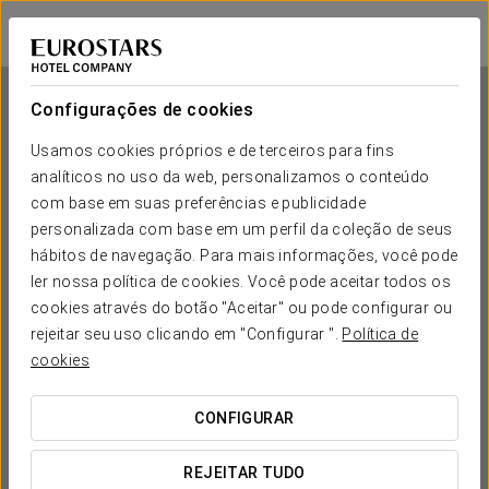
Eurostars Cascais
CASCAIS
Iniciar sessão n
Configurações de cookies
Usamos cookies próprios e de terceiros para fins
analíticos no uso da web, personalizamos o conteúdo
Eurostars Cascais
com base em suas preferências e publicidade
personalizada com base em um perfil da coleção de seus
CASCAIS
hábitos de navegação. Para mais informações, você pode
ler nossa política de cookies. Você pode aceitar todos os
cookies através do botão "Aceitar" ou pode configurar ou
rejeitar seu uso clicando em "Configurar ".
Política de
cookies
CONFIGURAR
QUANDO QUER IR?


REJEITAR TUDO