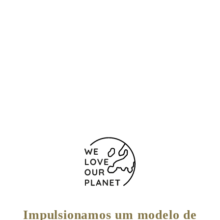
Localização e contacto
Travessa da Republica, 35 -35A
Cascais
2750-475 Portugal
+351 21 4814600
Chamada para a rede fixa nacional
Formulário de contacto
Impulsionamos um modelo de