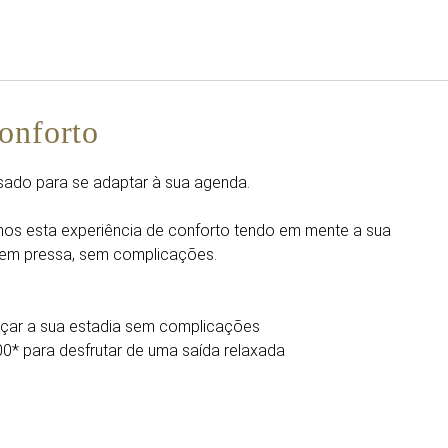
Português
Iniciar sessão no Star Trave
onforto
nsado para se adaptar à sua agenda.
mos esta experiência de conforto tendo em mente a sua
Sem pressa, sem complicações.
eçar a sua estadia sem complicações
00* para desfrutar de uma saída relaxada