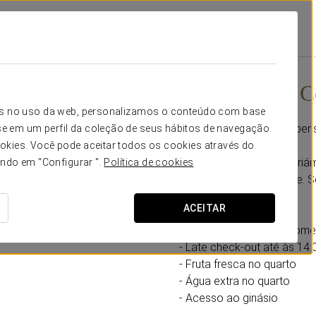
romoções
Experiência Conforto
Experiência C
icos no uso da web, personalizamos o conteúdo com base
Horários flexíveis, tudo pe
e em um perfil da coleção de seus hábitos de navegação.
okies. Você pode aceitar todos os cookies através do
No Eurostars Cascais, criá
ando em "Configurar ".
Política de cookies
eficiência e comodidade. 
ACEITAR
Inclui:
- Early check-in* para com
- Late check-out até às 14:
- Fruta fresca no quarto
- Água extra no quarto
- Acesso ao ginásio