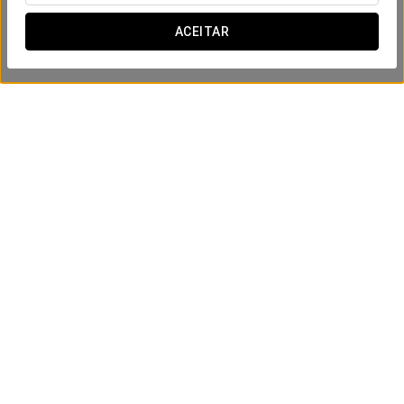
ACEITAR
Experiência Conforto
VER OFERTA