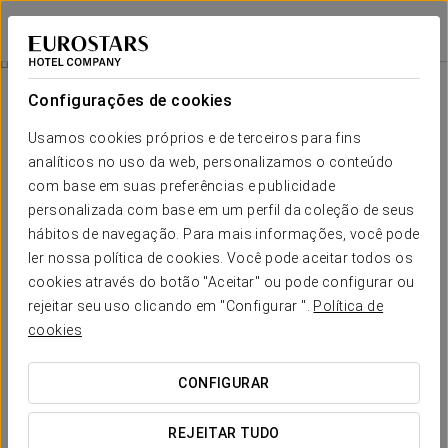
Eurostars Cascais
CASCAIS
Iniciar sessão n
Promoções
Configurações de cookies
Promoções
Usamos cookies próprios e de terceiros para fins
analíticos no uso da web, personalizamos o conteúdo
com base em suas preferências e publicidade
personalizada com base em um perfil da coleção de seus
hábitos de navegação. Para mais informações, você pode
Experiência Romântica
ler nossa política de cookies. Você pode aceitar todos os
cookies através do botão "Aceitar" ou pode configurar ou
25€
rejeitar seu uso clicando em "Configurar ".
Política de
cookies
VER OFERTA
CONFIGURAR
REJEITAR TUDO