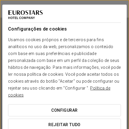
Eurostars Gran Valencia
VALÊNCIA
Iniciar sessão n
Configurações de cookies
Usamos cookies próprios e de terceiros para fins
analíticos no uso da web, personalizamos o conteúdo
Eurostars Gran Valencia
com base em suas preferências e publicidade
personalizada com base em um perfil da coleção de seus
VALÊNCIA
hábitos de navegação. Para mais informações, você pode
ler nossa política de cookies. Você pode aceitar todos os
cookies através do botão "Aceitar" ou pode configurar ou
rejeitar seu uso clicando em "Configurar ".
Política de
cookies
CONFIGURAR
QUANDO QUER IR?


REJEITAR TUDO