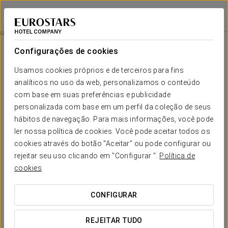
Eurostars Gran Valencia
VALÊNCIA
Iniciar sessão n
Oceanografic
Configurações de cookies
Usamos cookies próprios e de terceiros para fins
analíticos no uso da web, personalizamos o conteúdo
com base em suas preferências e publicidade
personalizada com base em um perfil da coleção de seus
hábitos de navegação. Para mais informações, você pode
ler nossa política de cookies. Você pode aceitar todos os
cookies através do botão "Aceitar" ou pode configurar ou
Desde 35€ por pessoa
rejeitar seu uso clicando em "Configurar ".
Política de
Oceanografic
cookies
Visite o maior parque marinho da Europa onde poderá fazer
CONFIGURAR
uma emocionante viagem pelos mais importantes
ecossistemas marinhos do planeta. Belugas, golfinhos,
REJEITAR TUDO