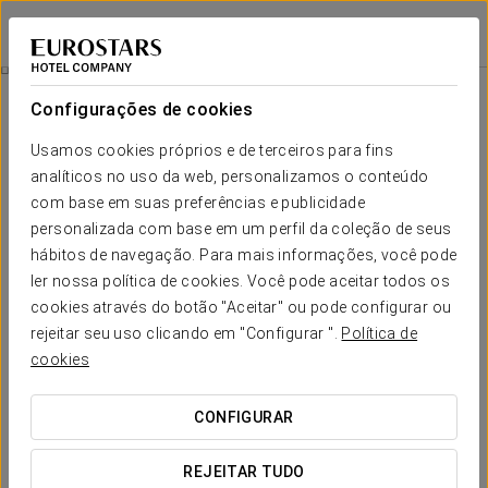
Eurostars Grand Cayacoa
SAMANÁ
Iniciar sessão n
Atividades Esportivas
Configurações de cookies
Atividades esportivas
Usamos cookies próprios e de terceiros para fins
analíticos no uso da web, personalizamos o conteúdo
Luxo e natureza se fundem em um paraíso para esportes e
aventura: beach volley e pool aerobics, tudo imerso na
com base em suas preferências e publicidade
natureza exuberante e na autêntica essência caribenha. Um
personalizada com base em um perfil da coleção de seus
destino ideal para quem busca entretenimento e diversão sem
hábitos de navegação. Para mais informações, você pode
limites.
ler nossa política de cookies. Você pode aceitar todos os
cookies através do botão "Aceitar" ou pode configurar ou
rejeitar seu uso clicando em "Configurar ".
Política de
cookies
CONFIGURAR
REJEITAR TUDO