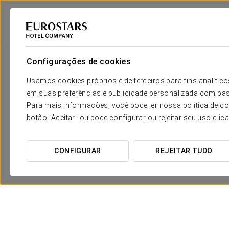
Eurostars Hotel Company
Espanha
Barcelona
Eurostars Grand Mar
Configurações de cookies
Usamos cookies próprios e de terceiros para fins analít
em suas preferências e publicidade personalizada com bas
Para mais informações, você pode ler nossa política de co
botão "Aceitar" ou pode configurar ou rejeitar seu uso clic
CONFIGURAR
REJEITAR TUDO
Compras em La Roca Village
Gratuito
VER OFERTA