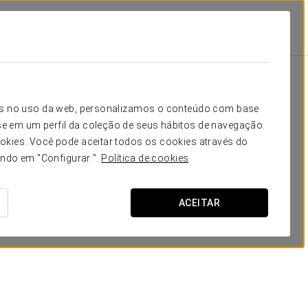
ina
Promoções
Promoções
icos no uso da web, personalizamos o conteúdo com base
e em um perfil da coleção de seus hábitos de navegação.
okies. Você pode aceitar todos os cookies através do
ando em "Configurar ".
Política de cookies
ACEITAR
Experiência romântica
30 €
VER OFERTA