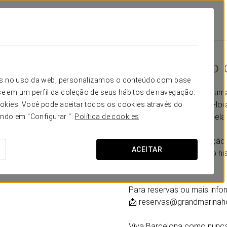
ina
Promoções
Barcelona Do Céu
Barcelona do 
icos no uso da web, personalizamos o conteúdo com base
Descubra Barcelona de uma
e em um perfil da coleção de seus hábitos de navegação.
helicóptero. Convidamo-lo
okies. Você pode aceitar todos os cookies através do
e a deixar-se encantar pela 
ando em "Configurar ".
Política de cookies
Escolha entre uma seleção 
ACEITAR
espetaculares do centro hi
Natural de Montserrat.
Para reservas ou mais info
📩 reservas@grandmarinah
Viva Barcelona como nunca