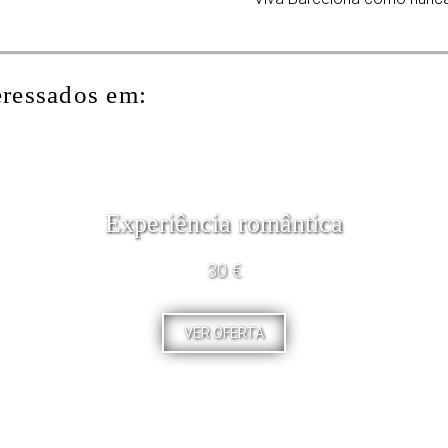
eressados em:
Experiência romântica
30 €
VER OFERTA