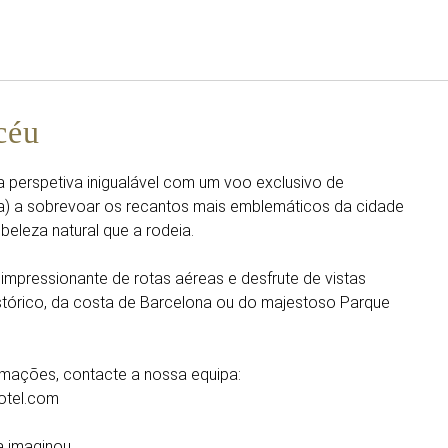
Português
Iniciar sessão no Star Trave
céu
 perspetiva inigualável com um voo exclusivo de
(a) a sobrevoar os recantos mais emblemáticos da cidade
beleza natural que a rodeia.
impressionante de rotas aéreas e desfrute de vistas
stórico, da costa de Barcelona ou do majestoso Parque
rmações, contacte a nossa equipa:
otel.com
 imaginou.