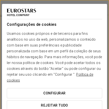
Eurostars Grand Marina
BARCELONA
Iniciar sessão n
Quartos
Configurações de cookies
Quartos
O conforto e descanso que necessita
Usamos cookies próprios e de terceiros para fins
analíticos no uso da web, personalizamos o conteúdo
com base em suas preferências e publicidade
O
Eurostars Grand Marina
possui um total de 291 quartos
localizados em um edifício de 8 andares em forma de
personalizada com base em um perfil da coleção de seus
transatlântico. Sua oferta é composta por 244 quartos duplos
hábitos de navegação. Para mais informações, você pode
e 47 suítes. São acomodações de luxo avant-garde que
ler nossa política de cookies. Você pode aceitar todos os
incorporam as últimas inovações tecnológicas e garantem o
máximo conforto. Nesse sentido, o hotel oferece aos seus
cookies através do botão "Aceitar" ou pode configurar ou
clientes um serviço único e original: o menu de travesseiros,
rejeitar seu uso clicando em "Configurar ".
Política de
através do qual podem escolher o modelo mais adequado
cookies
para o seu descanso.
Decorados de maneira elegante e sóbria, com tons quentes,
CONFIGURAR
madeiras nobres e tecidos de alta qualidade, os quartos
oferecem uma atenção cuidadosa aos detalhes, em clara
harmonia com o ambiente mediterrâneo que os acolhe.
REJEITAR TUDO