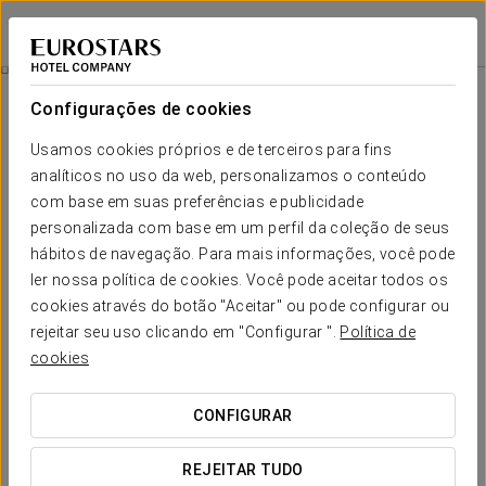
Eurostars Málaga
MÁLAGA
Iniciar sessão n
Quartos
Configurações de cookies
Quartos
O conforto e descanso que necessita
Usamos cookies próprios e de terceiros para fins
analíticos no uso da web, personalizamos o conteúdo
com base em suas preferências e publicidade
Os
quartos do Eurostars Málaga
caracterizam-se pelo seu
design de interiores, inspirado nas paisagens e estilo de vida
personalizada com base em um perfil da coleção de seus
mediterrâneo
.
hábitos de navegação. Para mais informações, você pode
ler nossa política de cookies. Você pode aceitar todos os
Em cada quarto procurou-se aproveitar toda a
luminosidade
da Costa do Sol, assim como oferecer um amplo leque de
cookies através do botão "Aceitar" ou pode configurar ou
serviços
que garanta o relax e o conforto de cada hóspede.
rejeitar seu uso clicando em "Configurar ".
Política de
cookies
SERVIÇOS EM DESTAQUE
CONFIGURAR
Quartos
Suite
REJEITAR TUDO