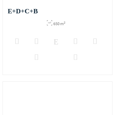
E+D+C+B
2
650 m