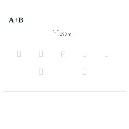
A+B
2
290 m