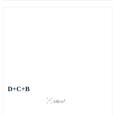
D+C+B
2
540 m