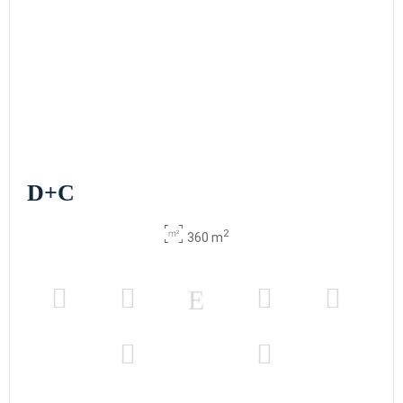
D+C
2
360 m