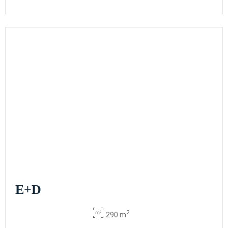
E+D
2
290 m