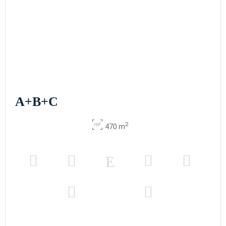
A+B+C
2
470 m