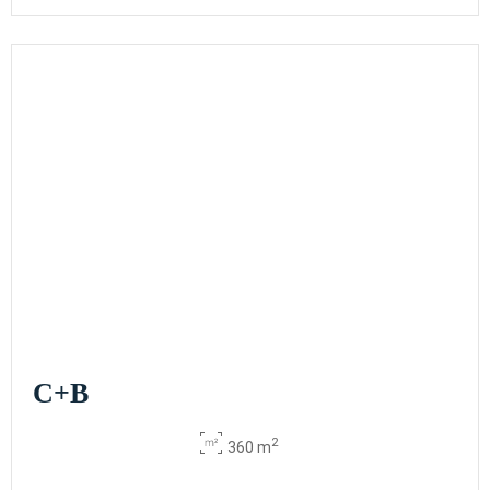
C+B
2
360 m