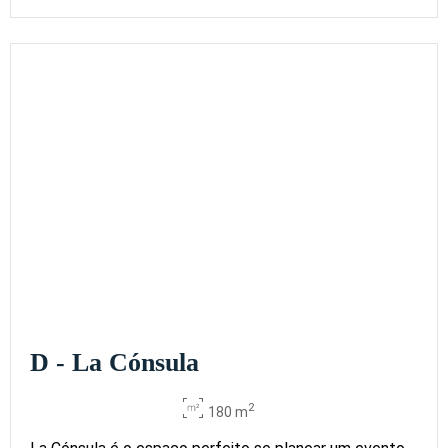
D - La Cónsula
2
180 m