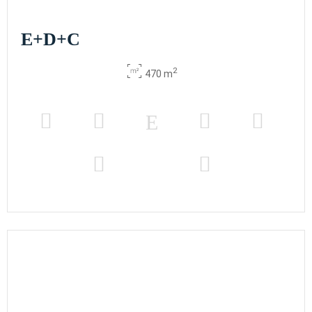
E+D+C
2
470 m