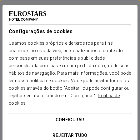
Eurostars Málaga
MÁLAGA
Iniciar sessão n
Sala
Forma-
Escola
Banquete
Cocktail
Imperial
Teatro
Cabaré
U
Configurações de cookies
A - La
Aduana
Seu evento em
Usamos cookies próprios e de terceiros para fins
2
60
70
55
20
30
80
110 m
analíticos no uso da web, personalizamos o conteúdo
x m
altura
com base em suas preferências e publicidade
personalizada com base em um perfil da coleção de seus
B - El
hábitos de navegação. Para mais informações, você pode
Limonar
SOLICITAR ORÇAMENTO
2
110
100
75
40
50
120
ler nossa política de cookies. Você pode aceitar todos os
180 m
x m
cookies através do botão "Aceitar" ou pode configurar ou
altura
rejeitar seu uso clicando em "Configurar ".
Política de
cookies
C - La
Caleta
2
110
100
70
40
50
120
180 m
CONFIGURAR
x m
altura
REJEITAR TUDO
D - La