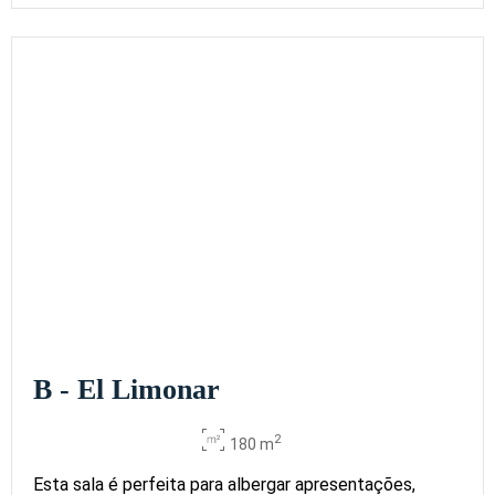
2
650 m
430
550
270
-
-
670
x m
altura
A+B+C+D
2
650 m
430
550
270
-
-
670
x m
altura
Guadalmedina
2
0 m
600
700
350
180
200
600
x m
altura
B - El Limonar
2
180 m
Esta sala é perfeita para albergar apresentações,