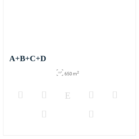
A+B+C+D
2
650 m