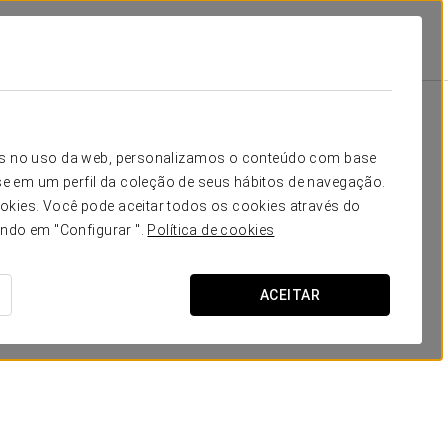
órdoba
Instalações E Serviços
Restauração
Restauração
icos no uso da web, personalizamos o conteúdo com base
e em um perfil da coleção de seus hábitos de navegação.
okies. Você pode aceitar todos os cookies através do
ando em "Configurar ".
Política de cookies
ACEITAR