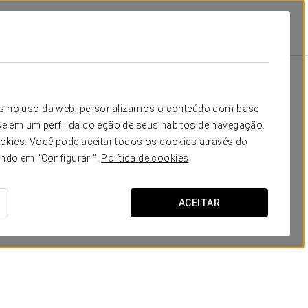
rra
Instalações E Serviços
Reuniões E Eventos
Reservar Salas
icos no uso da web, personalizamos o conteúdo com base
e em um perfil da coleção de seus hábitos de navegação.
okies. Você pode aceitar todos os cookies através do
ando em "Configurar ".
Política de cookies
ACEITAR